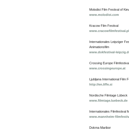
Molodist Film Festival of Kie
www.molodist.com
Kracow Film Festival
www.cracowfilmfestival.p
Internationales Leipziger Fe
Animationsfilm
www.dokfestival-leipzig.d
Crossing Europe Filmfestival
www.crossingeurope.at
Ljubljana International Film 
http://en.liffe.si
Nordische Filmtage Lübeck
www.filmtage.luebeck.de
Internationales Filmfestiva
www.mannheim-filmfestiv
Dokma Maribor