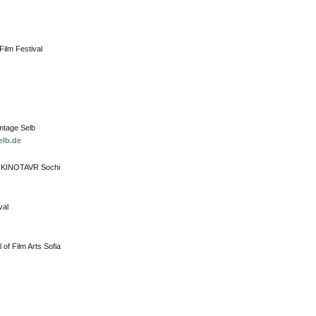
Film Festival
lmtage Selb
elb.de
al KINOTAVR Sochi
val
 of Film Arts Sofia