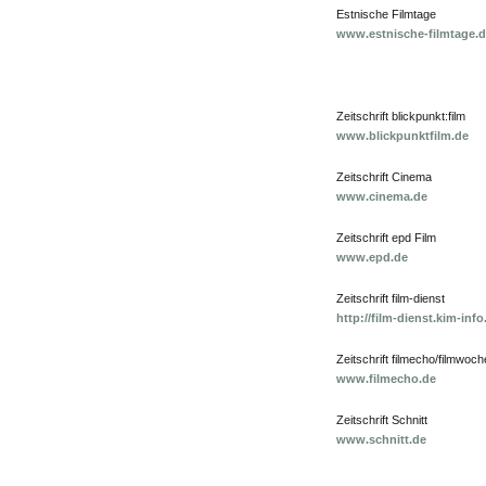
Estnische Filmtage
www.estnische-filmtage.
Zeitschrift blickpunkt:film
www.blickpunktfilm.de
Zeitschrift Cinema
www.cinema.de
Zeitschrift epd Film
www.epd.de
Zeitschrift film-dienst
http://film-dienst.kim-info
Zeitschrift filmecho/filmwoch
www.filmecho.de
Zeitschrift Schnitt
www.schnitt.de