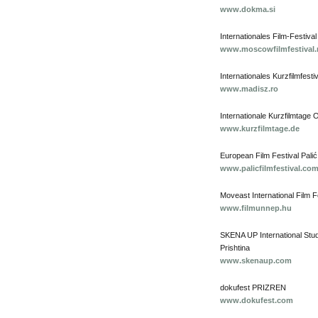
www.dokma.si
Internationales Film-Festiv
www.moscowfilmfestival.
Internationales Kurzfilmfe
www.madisz.ro
Internationale Kurzfilmtage
www.kurzfilmtage.de
European Film Festival Palić
www.palicfilmfestival.co
Moveast International Film F
www.filmunnep.hu
SKENA UP International Stud
Prishtina
www.skenaup.com
dokufest PRIZREN
www.dokufest.com