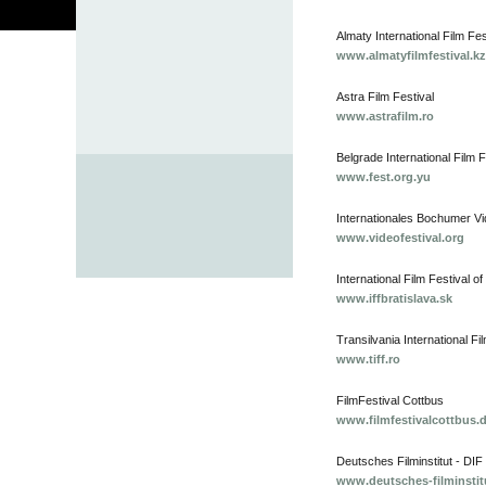
Almaty International Film Fes
www.almatyfilmfestival.k
Astra Film Festival
www.astrafilm.ro
Belgrade International Film F
www.fest.org.yu
Internationales Bochumer Vi
www.videofestival.org
International Film Festival of
www.iffbratislava.sk
Transilvania International Fil
www.tiff.ro
FilmFestival Cottbus
www.filmfestivalcottbus.
Deutsches Filminstitut - DIF
www.deutsches-filminstit