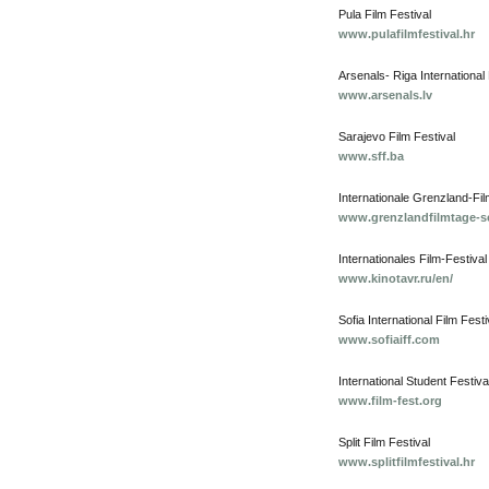
Pula Film Festival
www.pulafilmfestival.hr
Arsenals- Riga International 
www.arsenals.lv
Sarajevo Film Festival
www.sff.ba
Internationale Grenzland-Fi
www.grenzlandfilmtage-s
Internationales Film-Festiv
www.kinotavr.ru/en/
Sofia International Film Festi
www.sofiaiff.com
International Student Festival
www.film-fest.org
Split Film Festival
www.splitfilmfestival.hr