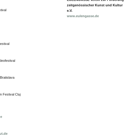
zeitgenössischer Kunst und Kultur
tival
e.V.
z
www.eulengasse.de
estival
deofestival
 Bratislava
m Festival Cluj
de
ut.de