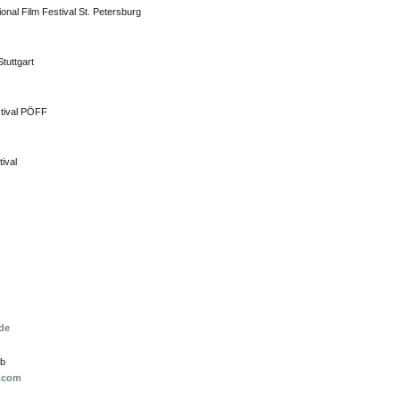
tional Film Festival St. Petersburg
tuttgart
stival PÖFF
tival
de
eb
.com