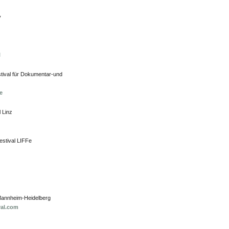
v
l
stival für Dokumentar-und
e
 Linz
Festival LIFFe
l Mannheim-Heidelberg
al.com