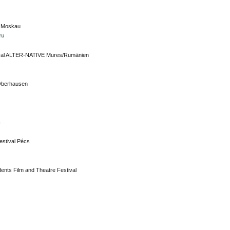
al Moskau
ru
stival ALTER-NATIVE Mures/Rumänien
 Oberhausen
m
estival Pécs
ents Film and Theatre Festival