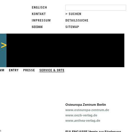
Osteuropa Zentrum Berlin
www.osteuropa-zentrum.de
www.oezb-verlag.de
www.anthea-verlag.de
m
EULENGASSE Verein zur Förderung