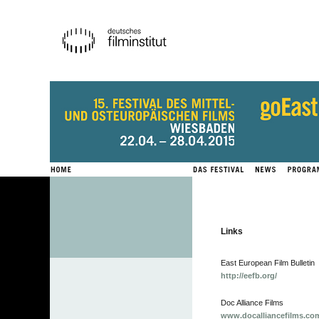
Links
East European Film Bulletin
http://eefb.org/
Doc Alliance Films
www.docalliancefilms.co