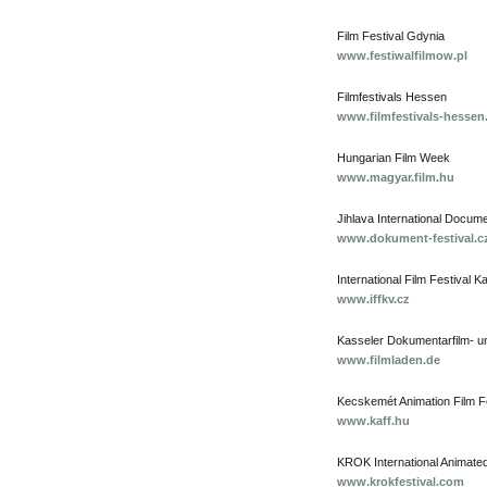
Film Festival Gdynia
www.festiwalfilmow.pl
Filmfestivals Hessen
www.filmfestivals-hessen
Hungarian Film Week
www.magyar.film.hu
Jihlava International Docume
www.dokument-festival.c
International Film Festival K
www.iffkv.cz
Kasseler Dokumentarfilm- u
www.filmladen.de
Kecskemét Animation Film Fe
www.kaff.hu
KROK International Animated
www.krokfestival.com