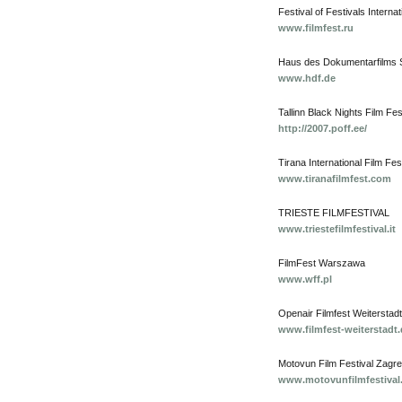
Festival of Festivals Interna
www.filmfest.ru
Haus des Dokumentarfilms S
www.hdf.de
Tallinn Black Nights Film Fe
http://2007.poff.ee/
Tirana International Film Fes
www.tiranafilmfest.com
TRIESTE FILMFESTIVAL
www.triestefilmfestival.it
FilmFest Warszawa
www.wff.pl
Openair Filmfest Weiterstadt
www.filmfest-weiterstadt.
Motovun Film Festival Zagr
www.motovunfilmfestival